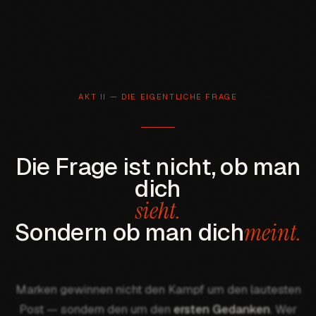
AKT II — DIE EIGENTLICHE FRAGE
D
i
e
F
r
a
g
e
i
s
t
n
i
c
h
t
,
o
b
m
a
n
d
i
c
h
s
i
e
h
t
.
S
o
n
d
e
r
n
o
b
m
a
n
d
i
c
h
m
e
i
n
t
.
Marken gewinnen nicht den Kampf um den lautesten
Post — sondern den um den
ersten Gedanken
. Wer