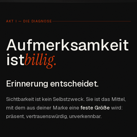
AKT I — DIE DIAGNOSE
A
u
f
m
e
r
k
s
a
m
k
e
i
t
i
s
t
b
i
l
l
i
g
.
E
r
i
n
n
e
r
u
n
g
e
n
t
s
c
h
e
i
d
e
t
.
Sichtbarkeit ist kein Selbstzweck. Sie ist das Mittel,
mit dem aus deiner Marke eine
feste Größe
wird:
präsent, vertrauenswürdig, unverkennbar.