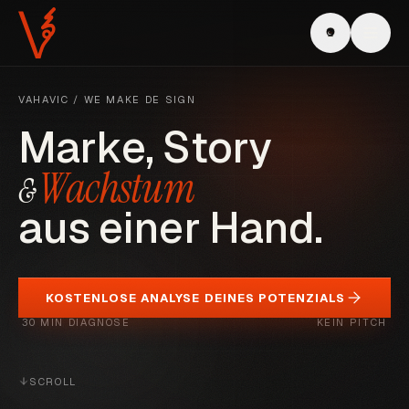
VAHAVIC / WE MAKE DE SIGN
M
a
r
k
e
,
S
t
o
r
y
W
a
c
h
s
t
u
m
&
a
u
s
e
i
n
e
r
H
a
n
d
.
KOSTENLOSE ANALYSE DEINES POTENZIALS
30 MIN DIAGNOSE
KEIN PITCH
SCROLL