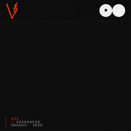
404
/
SACKGASSE
VAHAVIC
·
2026