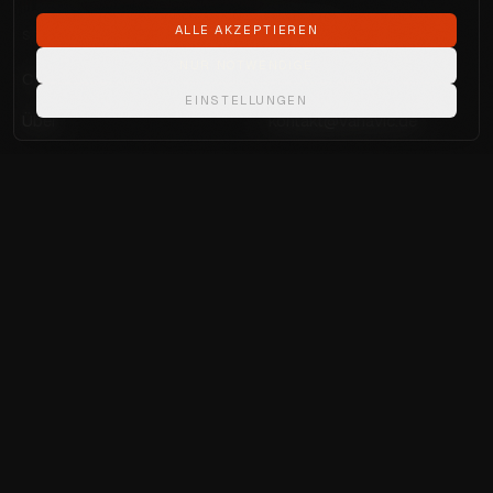
ALLE AKZEPTIEREN
STUDIO
KONTAKT
NUR NOTWENDIGE
Cases
Termin buchen
EINSTELLUNGEN
Über
kontakt@vahavic.de
Journal
SOZIAL
RECHTLICHES
Instagram
Impressum
Facebook
Datenschutz
TikTok
YouTube
LinkedIn